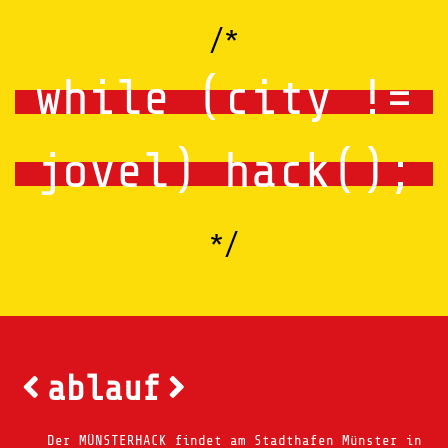
/*
while (city !=
jovel) hack();
*/
ablauf
Der MÜNSTERHACK findet am Stadthafen Münster in