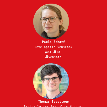
Paula Scharf
Developerin
Sensebox
AI
IoT
Sensors
Thomas Terstiege
Projektleiter
SmartCity Münster