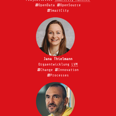
OpenData
OpenSource
SmartCity
Jana Thielmann
Orgaentwicklung
LVM
Change
Innovation
Processes